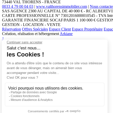
73440
VAL THORENS
-
FRANCE
0033 4 79 00 04 03
|
www.valthorensimmobilier.com
|
Nous contacte
SAS AGENCE 2300 AU CAPITAL DE 40 000 € - RC ALBERTVILLE 
CARTE PROFESSIONNELLE N° 73012016000010545 - TVA Intra
GARANTIE FINANCIERE SOCAF/PARIS 1 100 000 € GESTION
GESTION - LOCATION - VENTE
Réservation
Offres Spéciales
Espace Client
Espace Propriétaire
Espac
Création, réalisation et hébergement
Arkiane
↑
Comparer