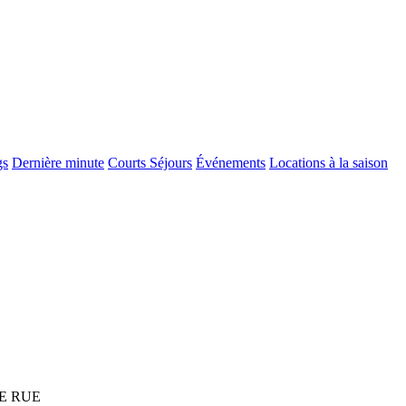
gs
Dernière minute
Courts Séjours
Événements
Locations à la saison
E RUE